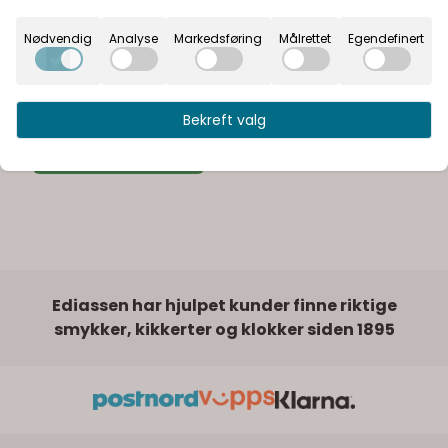
Nødvendig
Analyse
Markedsføring
Målrettet
Egendefinert
Certina
Certina DS 2 Lady
C049.210.11.126.01
Bekreft valg
5.595,-
Kjøp
Ediassen har hjulpet kunder finne riktige
smykker, kikkerter og klokker siden 1895