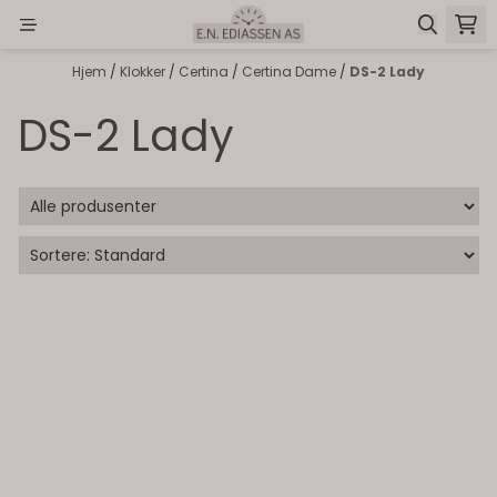
Hopp til innhold
Hjem
/
Klokker
/
Certina
/
Certina Dame
/
DS-2 Lady
DS-2 Lady