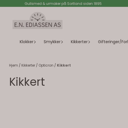
Gullsmed & urmaker på Sortland siden 1895
Hopp til innhold
Klokker
Smykker
Kikkerter
Gifteringer/For
Hjem
/
Kikkerter
/
Opticron
/
Kikkert
Kikkert