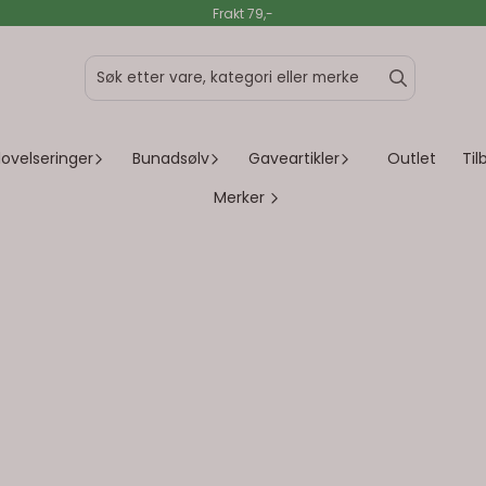
Frakt 79,-
lovelseringer
Bunadsølv
Gaveartikler
Outlet
Ti
Merker