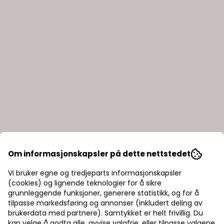
Om informasjonskapsler på dette nettstedet
Vi bruker egne og tredjeparts informasjonskapsler
(cookies) og lignende teknologier for å sikre
grunnleggende funksjoner, generere statistikk, og for å
tilpasse markedsføring og annonser (inkludert deling av
brukerdata med partnere). Samtykket er helt frivillig. Du
kan velge å godta alle, avvise valgfrie, eller tilpasse valgene