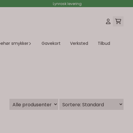
Lynrask levering
lbehør smykker
Gavekort
Verksted
Tilbud