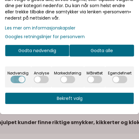
dine per kategori nedenfor. Du kan når som helst endre
eller trekke tilbake dine samtykker via lenken «personvern»
nederst på nettsiden vår.
Les mer om informasjonskapsler
Googles retningslinjer for personvern
Godta nødvendig
Godta alle
Nødvendig
Analyse
Markedsføring
Målrettet
Egendefinert
Bekreft valg
julpet kunder finne riktige smykker, kikkerter og klo