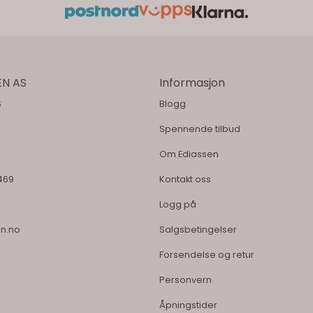
EN AS
Informasjon
S
Blogg
Spennende tilbud
Om Ediassen
8469
Kontakt oss
Logg på
n.no
Salgsbetingelser
Forsendelse og retur
Personvern
Åpningstider