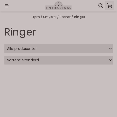
Hopp til innhold
Hjem
/
Smykker
/
Rochet
/
Ringer
Ringer