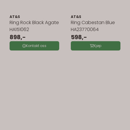
AT&S
AT&S
Ring Rock Black Agate
Ring Cabestan Blue
HA151062
HA23770064
898,-
598,-
Kontakt oss
Kjøp