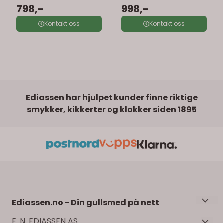
798,-
998,-
Kontakt oss
Kontakt oss
Ediassen har hjulpet kunder finne riktige
smykker, kikkerter og klokker siden 1895
Ediassen.no - Din gullsmed på nett
Velkommen til Ediassens nettbutikk! Her finner du
E. N. EDIASSEN AS