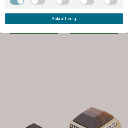
AT&S
AT&S
Ring Cabestan Black
Ring Hybrid Black
A238162
Carbon A051068
Bekreft valg
598,-
598,-
Kontakt oss
Kontakt oss