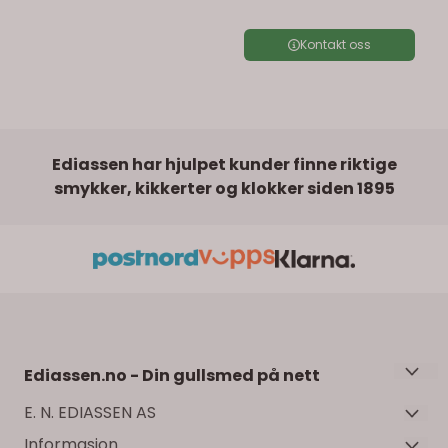
Kontakt oss
Ediassen har hjulpet kunder finne riktige
smykker, kikkerter og klokker siden 1895
Ediassen.no - Din gullsmed på nett
Velkommen til Ediassens nettbutikk! Her finner du
E. N. EDIASSEN AS
et stort utvalg klokker, smykker, gull, sølv og
Informasjon
EN Ediassen AS