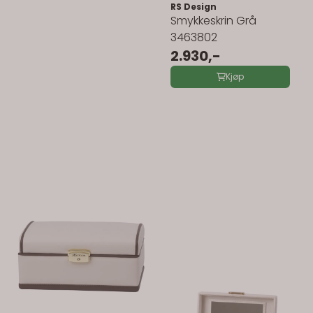
RS Design
Smykkeskrin Grå
3463802
2.930,-
Kjøp