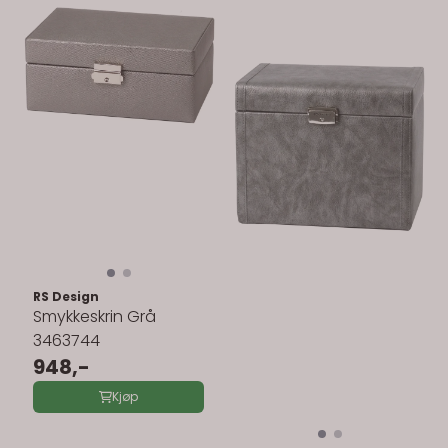
RS Design
Smykkeskrin Grå
3463744
948,-
Kjøp