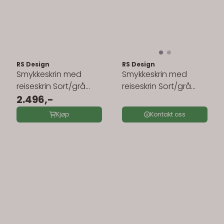
RS Design
RS Design
Smykkeskrin med
Smykkeskrin med
reiseskrin Sort/grå
reiseskrin Sort/grå
3463484
2.496,-
3463490
Kjøp
Kontakt oss