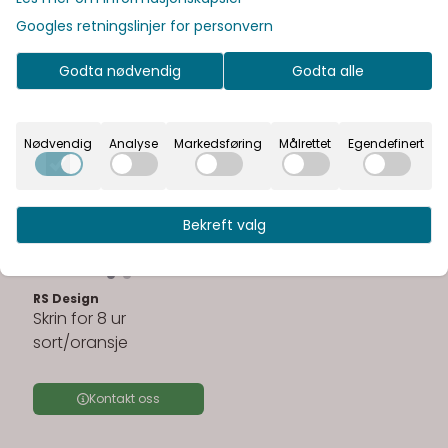
Googles retningslinjer for personvern
Godta nødvendig
Godta alle
Nødvendig
Analyse
Markedsføring
Målrettet
Egendefinert
Bekreft valg
RS Design
Skrin for 8 ur
sort/oransje
Kontakt oss