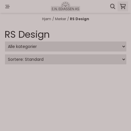
Hopp til innhold
Hjem
/
Merker
/
RS Design
RS Design