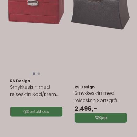
RS Design
Smykkeskrin med
RS Design
Smykkeskrin med
reiseskrin Rød/Krem
reiseskrin Sort/grå
3463798
3463484
2.496,-
Kontakt oss
Kjøp