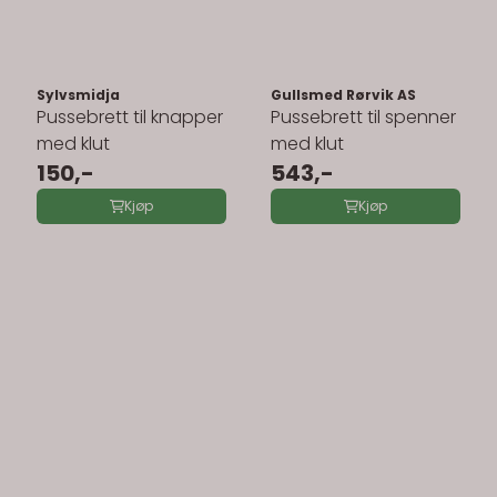
Sylvsmidja
Gullsmed Rørvik AS
Pussebrett til knapper
Pussebrett til spenner
med klut
med klut
150,-
543,-
Kjøp
Kjøp