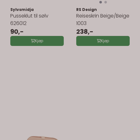
Sylvsmidja
RS Design
Pusseklut til sølv
Reiseskrin Beige/Beige
626012
1003
90,-
238,-
Kjøp
Kjøp