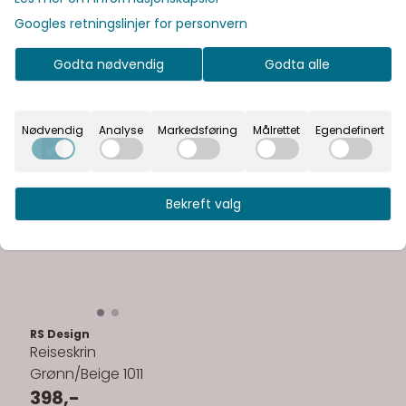
Googles retningslinjer for personvern
Godta nødvendig
Godta alle
RS Design
Reiseskrin Kitt 3463841
Nødvendig
Analyse
Markedsføring
Målrettet
Egendefinert
669,-
Kjøp
Bekreft valg
RS Design
Reiseskrin
Grønn/Beige 1011
398,-