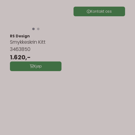
3463822
Kontakt oss
RS Design
Smykkeskrin Kitt
3463850
1.620,-
Kjøp