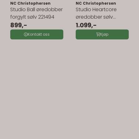
NC Christophersen
NC Christophersen
Studio Ball øredobber
Studio Heartcore
forgylt sølv 221494
øredobber sølv
899,-
221492
1.099,-
Kontakt oss
Kjøp