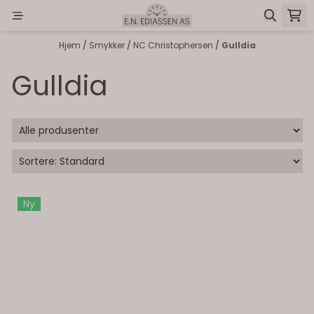
Hopp til innhold
Hjem
/
Smykker
/
NC Christophersen
/
Gulldia
Gulldia
Ny