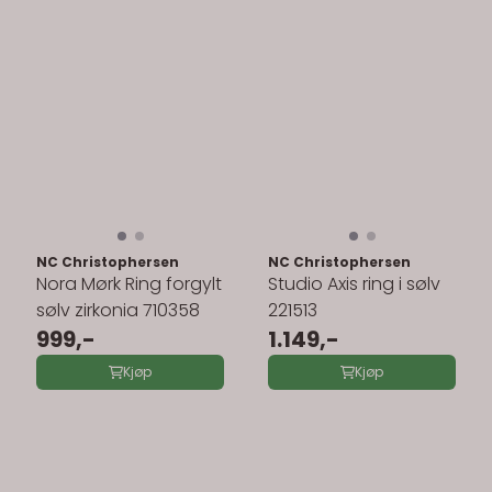
NC Christophersen
NC Christophersen
Nora Mørk Ring forgylt
Studio Axis ring i sølv
sølv zirkonia 710358
221513
999,-
1.149,-
Kjøp
Kjøp