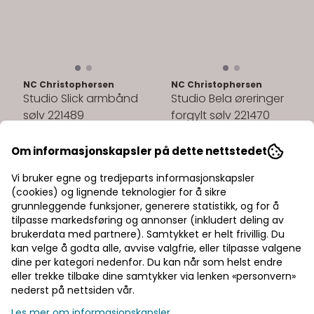
NC Christophersen
NC Christophersen
Studio Slick armbånd
Studio Bela øreringer
sølv 221489
forgylt sølv 221470
999,-
749,-
Om informasjonskapsler på dette nettstedet
Kjøp
Kjøp
Vi bruker egne og tredjeparts informasjonskapsler
(cookies) og lignende teknologier for å sikre
grunnleggende funksjoner, generere statistikk, og for å
tilpasse markedsføring og annonser (inkludert deling av
brukerdata med partnere). Samtykket er helt frivillig. Du
kan velge å godta alle, avvise valgfrie, eller tilpasse valgene
dine per kategori nedenfor. Du kan når som helst endre
eller trekke tilbake dine samtykker via lenken «personvern»
nederst på nettsiden vår.
Les mer om informasjonskapsler