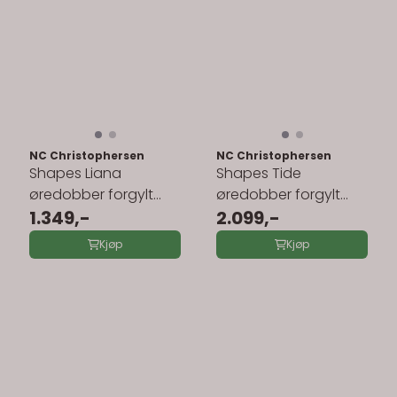
NC Christophersen
NC Christophersen
Shapes Liana
Shapes Tide
øredobber forgylt
øredobber forgylt
sølv stener og perler
1.349,-
sølv perler 240454
2.099,-
240442
Kjøp
Kjøp