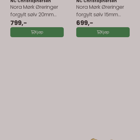
NC Christophersen
NC Christophersen
Nora Mørk Øreringer
Nora Mørk Øreringer
forgylt sølv 20mm
forgylt sølv 15mm
710368
799,-
710367
699,-
Kjøp
Kjøp