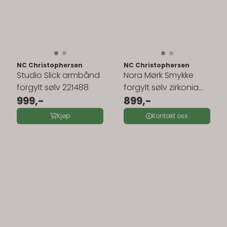
NC Christophersen
NC Christophersen
Studio Slick armbånd
Nora Mørk Smykke
forgylt sølv 221488
forgylt sølv zirkonia
999,-
710356
899,-
Kjøp
Kontakt oss