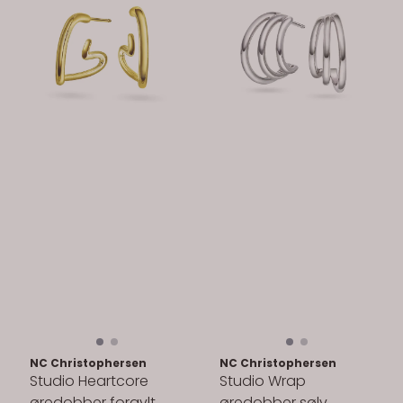
NC Christophersen
NC Christophersen
Studio Heartcore
Studio Wrap
øredobber forgylt
øredobber sølv