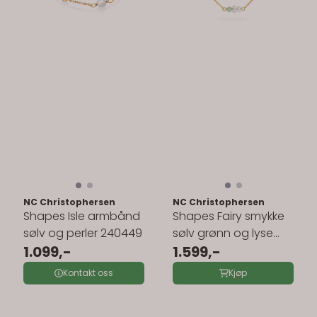
NC Christophersen
NC Christophersen
Shapes Isle armbånd
Shapes Fairy smykke
sølv og perler 240449
sølv grønn og lyse
1.099,-
stener 240432
1.599,-
Kontakt oss
Kjøp