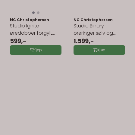
NC Christophersen
NC Christophersen
Studio Ignite
Studio Binary
øredobber forgylt
øreringer sølv og
sølv 221471
599,-
forgylt sølv 221514
1.599,-
Kjøp
Kjøp