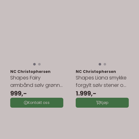
NC Christophersen
NC Christophersen
Shapes Fairy
Shapes Liana smykke
armbånd sølv grønn
forgylt sølv stener og
og lyse stener 240433
999,-
perler 240443
1.999,-
Kontakt oss
Kjøp