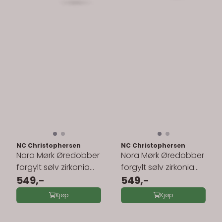
NC Christophersen
NC Christophersen
Nora Mørk Øredobber
Nora Mørk Øredobber
forgylt sølv zirkonia
forgylt sølv zirkonia
710357
549,-
710361
549,-
Kjøp
Kjøp