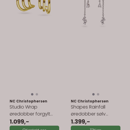
NC Christophersen
NC Christophersen
Studio Wrap
Shapes Rainfall
øredobber forgylt
øredobber sølv
sølv 221521
1.099,-
1.399,-
zirkonia 240445