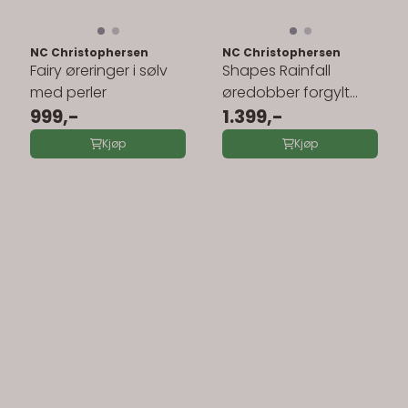
NC Christophersen
NC Christophersen
Fairy øreringer i sølv
Shapes Rainfall
med perler
øredobber forgylt
999,-
sølv 240444
1.399,-
Kjøp
Kjøp