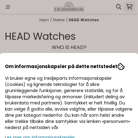
Hopp til innhold
Hjem
/
Merker
/
HEAD Watches
HEAD Watches
WHO IS HEAD?
HEAD is a cutting-edge performance brand that
Om informasjonskapsler på dette nettstedet
creates the world´s best equiptment for the world´s
best athletes and every type of person thta steps
Vi bruker egne og tredjeparts informasjonskapsler
foot on courts and slopes.
(cookies) og lignende teknologier for å sikre
grunnleggende funksjoner, generere statistikk, og for å
tilpasse markedsføring og annonser (inkludert deling av
brukerdata med partnere). Samtykket er helt frivillig. Du
kan velge å godta alle, avvise valgfrie, eller tilpasse valgene
dine per kategori nedenfor. Du kan når som helst endre
eller trekke tilbake dine samtykker via lenken «personvern»
nederst på nettsiden vår.
Ediassen har hjulpet kunder finne riktige
smykker, kikkerter og klokker siden 1895
Les mer om informasjonskapsler