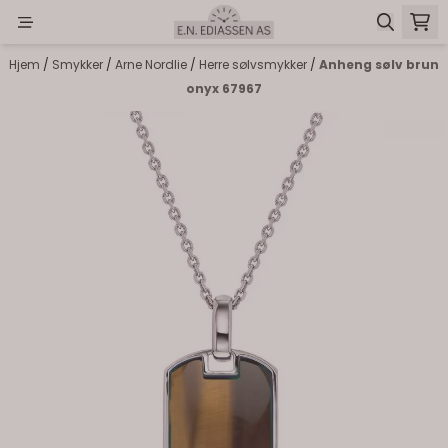
Hopp til innhold
Hjem
/
Smykker
/
Arne Nordlie
/
Herre sølvsmykker
/
Anheng sølv brun
onyx 67967