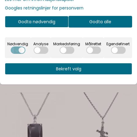
Lignende produkter
Googles retningslinjer for personvern
Godta nødvendig
Godta alle
Nødvendig
Analyse
Markedsføring
Målrettet
Egendefinert
Bekreft valg