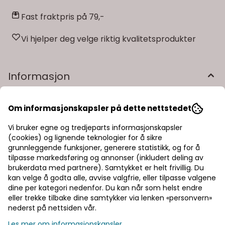
Fast fraktpris på 79,-
Vi hjelper deg velge riktig kvalitetsprodukter
Informasjon
67967 - Anheng med brun onyx
Om informasjonskapsler på dette nettstedet
H: 23 mm.
Vi bruker egne og tredjeparts informasjonskapsler
Rhodinert ankerkjede 48/50 cm medfølger.
(cookies) og lignende teknologier for å sikre
grunnleggende funksjoner, generere statistikk, og for å
https://arnenordlie.no
tilpasse markedsføring og annonser (inkludert deling av
brukerdata med partnere). Samtykket er helt frivillig. Du
kan velge å godta alle, avvise valgfrie, eller tilpasse valgene
dine per kategori nedenfor. Du kan når som helst endre
Produsent
eller trekke tilbake dine samtykker via lenken «personvern»
nederst på nettsiden vår.
Les mer om informasjonskapsler